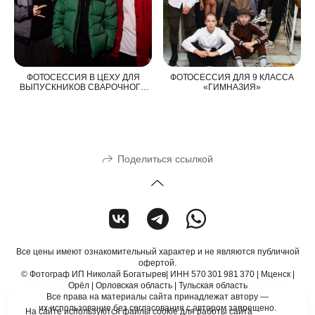
ФОТОСЕССИЯ В ЦЕХУ ДЛЯ
ФОТОСЕССИЯ ДЛЯ 9 КЛАССА
ВЫПУСКНИКОВ СВАРОЧНОГО
«ГИМНАЗИЯ»
ПРОИЗВОДСТВА
Поделиться ссылкой
Все цены имеют ознакомительный характер и не являются публичной
офертой.
© Фотограф ИП Николай Богатырев| ИНН 570 301 981 370 | Мценск |
Орёл | Орловская область | Тульская область
Все права на материалы сайта принадлежат автору —
их использование без согласования с автором запрещено.
На сайте используются файлы cookie для работы сайта