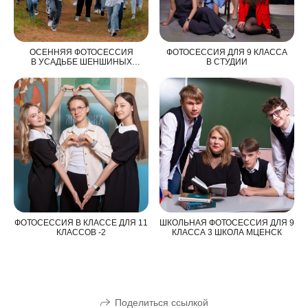
ОСЕННЯЯ ФОТОСЕССИЯ
ФОТОСЕССИЯ ДЛЯ 9 КЛАССА
В УСАДЬБЕ ШЕНШИНЫХ
В СТУДИИ
г. МЦЕНСК ДЛЯ 9 КЛАССА
ФОТОСЕССИЯ В КЛАССЕ ДЛЯ 11
ШКОЛЬНАЯ ФОТОСЕССИЯ ДЛЯ 9
КЛАССОВ -2
КЛАССА 3 ШКОЛА МЦЕНСК
Поделиться ссылкой