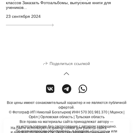
классов Заказать Фотоальбомы, выпускные книги для
учеников...
23 сентября 2024
Поделиться ссылкой
Все цены имеют ознакомительный характер и не являются публичной
офертой.
© Фотограф ИП Николай Богатырев| ИНН 570 301 981 370 | Мценск |
Орёл | Орловская область | Тульская область
Все права на материалы сайта принадлежат автору —
их использование без согласования с автором запрещено.
На сайте используются файлы cookie для работы сайта
По всем вопросам обращайтесь в разделе «
Контакты
» или
и анализа посещаемости.
Политика конфиденциальности