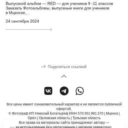
Выпускной альбом — RED — для учеников 9 -11 классов
Заказать Фотоальбомы, выпускные книги для учеников
в Мценске,...
24 сентября 2024
Поделиться ссылкой
Все цены имеют ознакомительный характер и не являются публичной
офертой.
© Фотограф ИП Николай Богатырев| ИНН 570 301 981 370 | Мценск |
Орёл | Орловская область | Тульская область
Все права на материалы сайта принадлежат автору —
их использование без согласования с автором запрещено.